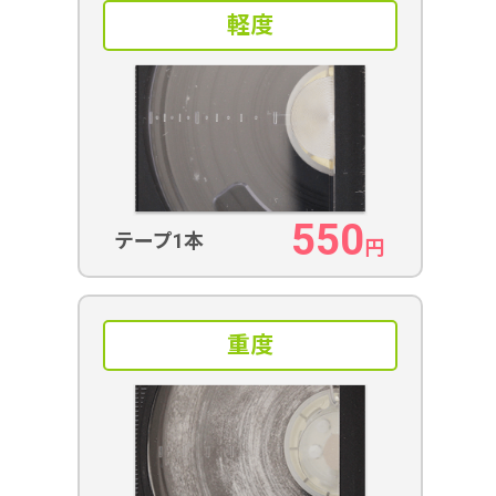
軽度
550
テープ1本
円
重度